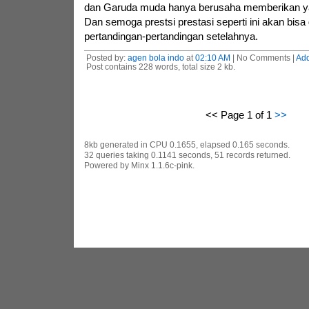
dan Garuda muda hanya berusaha memberikan ya
Dan semoga prestsi prestasi seperti ini akan bisa
pertandingan-pertandingan setelahnya.
Posted by:
agen bola indo
at
02:10 AM
| No Comments |
Ad
Post contains 228 words, total size 2 kb.
<< Page 1 of 1
>>
8kb generated in CPU 0.1655, elapsed 0.165 seconds.
32 queries taking 0.1141 seconds, 51 records returned.
Powered by Minx 1.1.6c-pink.