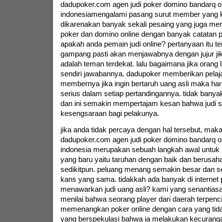
dadupoker.com agen judi poker domino bandarq on
indonesiamengalami pasang surut member yang k
dikarenakan banyak sekali pesaing yang juga men
poker dan domino online dengan banyak catatan 
apakah anda pemain judi online? pertanyaan itu t
gampang pasti akan menjawabnya dengan jujur j
adalah teman terdekat. lalu bagaimana jika orang l
sendiri jawabannya. dadupoker memberikan pelaj
membernya jika ingin bertaruh uang asli maka ha
serius dalam setiap pertandingannya. tidak banya
dan ini semakin mempertajam kesan bahwa judi
kesengsaraan bagi pelakunya.
jika anda tidak percaya dengan hal tersebut, maka 
dadupoker.com agen judi poker domino bandarq on
indonesia merupakan sebuah langkah awal untuk
yang baru yaitu taruhan dengan baik dan berusaha
sedikitpun. peluang menang semakin besar dan se
kans yang sama. tidakkah ada banyak di internet 
menawarkan judi uang asli? kami yang senantias
menilai bahwa seorang player dari daerah terpencil
memenangkan poker online dengan cara yang tida
yang berspekulasi bahwa ia melakukan kecurang