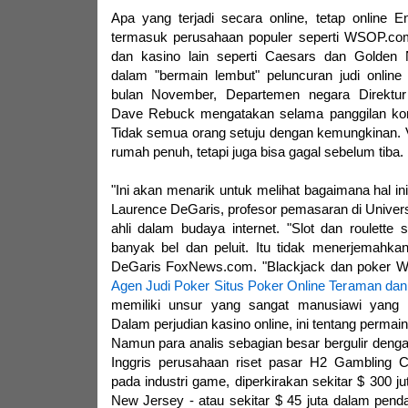
Apa yang terjadi secara online, tetap online 
termasuk perusahaan populer seperti WSOP.co
dan kasino lain seperti Caesars dan Golden Nu
dalam "bermain lembut" peluncuran judi onlin
bulan November, Departemen negara Direkt
Dave Rebuck mengatakan selama panggilan konfe
Tidak semua orang setuju dengan kemungkinan. 
rumah penuh, tetapi juga bisa gagal sebelum tiba.
"Ini akan menarik untuk melihat bagaimana hal ini
Laurence DeGaris, profesor pemasaran di Universi
ahli dalam budaya internet. "Slot dan roulette 
banyak bel dan peluit. Itu tidak menerjemahkan
DeGaris FoxNews.com. "Blackjack dan poker W
Agen Judi Poker Situs Poker Online Teraman dan
memiliki unsur yang sangat manusiawi yang h
Dalam perjudian kasino online, ini tentang permaina
Namun para analis sebagian besar bergulir denga
Inggris perusahaan riset pasar H2 Gambling Ca
pada industri game, diperkirakan sekitar $ 300 ju
New Jersey - atau sekitar $ 45 juta dalam pend