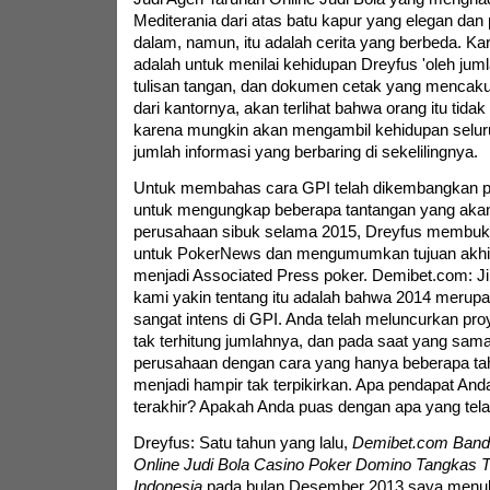
Mediterania dari atas batu kapur yang elegan dan
dalam, namun, itu adalah cerita yang berbeda. Kar
adalah untuk menilai kehidupan Dreyfus 'oleh juml
tulisan tangan, dan dokumen cetak yang mencakup
dari kantornya, akan terlihat bahwa orang itu tida
karena mungkin akan mengambil kehidupan selu
jumlah informasi yang berbaring di sekelilingnya.
Untuk membahas cara GPI telah dikembangkan p
untuk mengungkap beberapa tantangan yang ak
perusahaan sibuk selama 2015, Dreyfus membuka
untuk PokerNews dan mengumumkan tujuan akhir
menjadi Associated Press poker. Demibet.com: J
kami yakin tentang itu adalah bahwa 2014 merup
sangat intens di GPI. Anda telah meluncurkan pr
tak terhitung jumlahnya, dan pada saat yang sam
perusahaan dengan cara yang hanya beberapa tah
menjadi hampir tak terpikirkan. Apa pendapat And
terakhir? Apakah Anda puas dengan apa yang tel
Dreyfus: Satu tahun yang lalu,
Demibet.com Banda
Online Judi Bola Casino Poker Domino Tangkas T
Indonesia
pada bulan Desember 2013 saya menuli