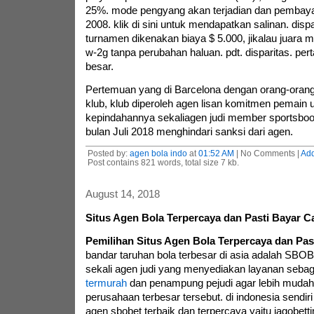
25%. mode pengyang akan terjadian dan pembayar
2008. klik di sini untuk mendapatkan salinan. dispa
turnamen dikenakan biaya $ 5.000, jikalau juara
w-2g tanpa perubahan haluan. pdt. disparitas. per
besar.
Pertemuan yang di Barcelona dengan orang-orang
klub, klub diperoleh agen lisan komitmen pemain
kepindahannya sekaliagen judi member sportsboo
bulan Juli 2018 menghindari sanksi dari agen.
Posted by:
agen bola indo
at
01:52 AM
| No Comments |
Ad
Post contains 821 words, total size 7 kb.
August 14, 2018
Situs Agen Bola Terpercaya dan Pasti Bayar C
Pemilihan Situs Agen Bola Terpercaya dan Pas
bandar taruhan bola terbesar di asia adalah SB
sekali agen judi yang menyediakan layanan seba
termurah
dan penampung pejudi agar lebih mudah 
perusahaan terbesar tersebut. di indonesia sendiri
agen sbobet terbaik dan terpercaya yaitu jagobett