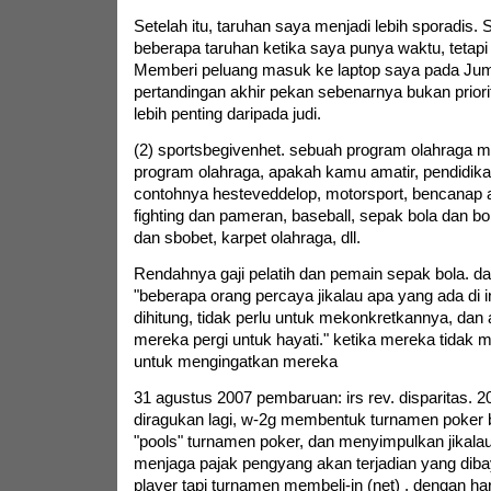
Setelah itu, taruhan saya menjadi lebih sporadi
beberapa taruhan ketika saya punya waktu, tetapi 
Memberi peluang masuk ke laptop saya pada Ju
pertandingan akhir pekan sebenarnya bukan prior
lebih penting daripada judi.
(2) sportsbegivenhet. sebuah program olahraga m
program olahraga, apakah kamu amatir, pendidikan
contohnya hesteveddelop, motorsport, bencanap a
fighting dan pameran, baseball, sepak bola dan b
dan sbobet, karpet olahraga, dll.
Rendahnya gaji pelatih dan pemain sepak bola. dan
"beberapa orang percaya jikalau apa yang ada di in
dihitung, tidak perlu untuk mekonkretkannya, dan
mereka pergi untuk hayati." ketika mereka tidak me
untuk mengingatkan mereka
31 agustus 2007 pembaruan: irs rev. disparitas. 20
diragukan lagi, w-2g membentuk turnamen poker be
"pools" turnamen poker, dan menyimpulkan jikalau
menjaga pajak pengyang akan terjadian yang dib
player tapi turnamen membeli-in (net) , dengan ha