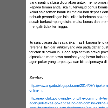
yang nantinya bisa digunakan untuk mempromosik
kepada teman anda. jika itu terwujud bonus komis
kalau saja teman kamu itu melakukan deposit d
sebuah pertandingan lain. inilah kehebatan poker d
sudah berkecimpung disini, maka bonus dan pro
mengalir tidak terhingga.
itu saja ulasan dari saya, jika masih kurang len
referensi lain dari artikel yang ada pada daftar p
terletak di bawah ini. Baca saja semua artikel pok
dipastikan membawa manfaat yang besar kalau an
agen poker yang terpecaya dan bisa dipercaya di 
Sumber
:
http://wawangado.blogspot.com/2014/09/inipokern
online.html
http://new.olpf.gov.gy/index.php/the-community/e
agen-judi-texas-poker-casino-dan-domino-online-
http://kreepykastle.com/thedungeon/groups/indowi