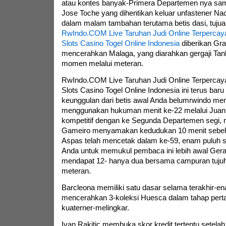
atau kontes banyak-Primera Departemen nya s
Jose Toche yang dihentikan keluar unfastener Na
dalam malam tambahan terutama betis dasi, tujua
RwIndo.COM Live Taruhan Judi Online Terpercaya
Slots Casino Togel Online Indonesia
diberikan Gra
mencerahkan Malaga, yang diarahkan gergaji Tan
momen melalui meteran.
RwIndo.COM Live Taruhan Judi Online Terpercaya
Slots Casino Togel Online Indonesia ini terus bar
keunggulan dari betis awal Anda belumrwindo m
menggunakan hukuman menit ke-22 melalui Juan 
kompetitif dengan ke Segunda Departemen segi, 
Gameiro menyamakan kedudukan 10 menit sebelu
Aspas telah mencetak dalam ke-59, enam puluh s
Anda untuk memukul pembaca ini lebih awal Gera
mendapat 12- hanya dua bersama campuran tujuh
meteran.
Barcleona memiliki satu dasar selama terakhir-en
mencerahkan 3-koleksi Huesca dalam tahap pert
kuaterner-melingkar.
Ivan Rakitic membuka skor kredit tertentu setelah 