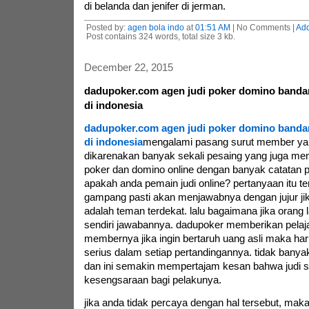
di belanda dan jenifer di jerman.
Posted by:
agen bola indo
at
01:51 AM
| No Comments |
Ad
Post contains 324 words, total size 3 kb.
December 22, 2015
dadupoker.com agen judi poker domino bandar
di indonesia
dadupoker.com agen judi poker domino bandar
di indonesia
mengalami pasang surut member yan
dikarenakan banyak sekali pesaing yang juga men
poker dan domino online dengan banyak catatan 
apakah anda pemain judi online? pertanyaan itu t
gampang pasti akan menjawabnya dengan jujur j
adalah teman terdekat. lalu bagaimana jika orang l
sendiri jawabannya. dadupoker memberikan pelaj
membernya jika ingin bertaruh uang asli maka ha
serius dalam setiap pertandingannya. tidak banya
dan ini semakin mempertajam kesan bahwa judi
kesengsaraan bagi pelakunya.
jika anda tidak percaya dengan hal tersebut, maka 