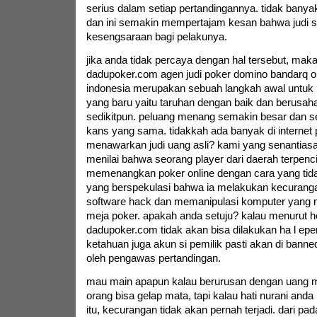
serius dalam setiap pertandingannya. tidak banya
dan ini semakin mempertajam kesan bahwa judi
kesengsaraan bagi pelakunya.
jika anda tidak percaya dengan hal tersebut, maka 
dadupoker.com agen judi poker domino bandarq on
indonesia merupakan sebuah langkah awal untuk
yang baru yaitu taruhan dengan baik dan berusaha
sedikitpun. peluang menang semakin besar dan se
kans yang sama. tidakkah ada banyak di internet 
menawarkan judi uang asli? kami yang senantias
menilai bahwa seorang player dari daerah terpencil
memenangkan poker online dengan cara yang tida
yang berspekulasi bahwa ia melakukan kecurang
software hack dan memanipulasi komputer yang 
meja poker. apakah anda setuju? kalau menurut h
dadupoker.com tidak akan bisa dilakukan ha l eperti
ketahuan juga akun si pemilik pasti akan di banned
oleh pengawas pertandingan.
mau main apapun kalau berurusan dengan uan
orang bisa gelap mata, tapi kalau hati nurani anda
itu, kecurangan tidak akan pernah terjadi. dari pad