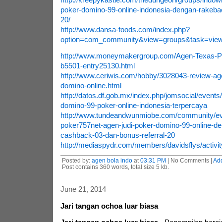
poker-domino-99-online-indonesia-dengan-rakebac
20/
http://www.dansa-foods.com/index.php?
option=com_community&view=groups&task=view
http://www.moneymakergroup.com/Agen-Texas-P
b5501-entry25130.html
http://www.ceriwis.com/hobby/3028043-review-ag
domino-online.html
http://datos.df.gob.mx/index.php/jomsocial/events
domino-99-poker-online-indonesia-terpercaya
http://www.tundeandwunmiobe.com/community/ev
poker757net-agen-judi-poker-domino-99-online-d
cashback-03-dan-bonus-referral-20
http://mediaspydr.com/members/davidsflys/activi
Posted by:
agen bola indo
at
03:31 PM
| No Comments |
Ad
Post contains 360 words, total size 5 kb.
June 21, 2014
Jari tangan ochoa luar biasa