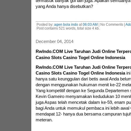
termasuk banyak gol lain juga. Apakah semuanya 
yang Anda hanya disebutkan?
Posted by:
agen bola indo
at
06:03 AM
| No Comments |
Ad
Post contains 521 words, total size 4 kb.
December 04, 2014
RwIndo.COM Live Taruhan Judi Online Terperc
Casino Slots Casino Togel Online Indonesia
RwIndo.COM Live Taruhan Judi Online Terperc
Casino Slots Casino Togel Online Indonesia
ini
hanya satu keunggulan dari betis awal Anda belu
dengan menggunakan hukuman menit ke-22 melalu
Yang kompetitif dengan ke Segunda Departemen s
Kevin Gameiro menyamakan kedudukan 10 menit
juga Aspas telah mencetak dalam ke-59, enam pu
bagi Anda untuk memukul pembaca ini lebih awal
mendapat 12- hanya dua bersama campuran tujuh
meteran.