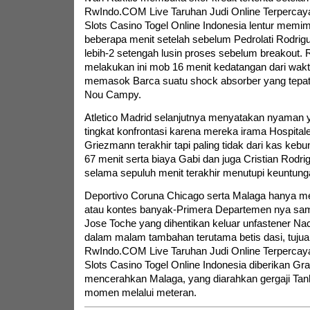
RwIndo.COM Live Taruhan Judi Online Terpercaya
Slots Casino Togel Online Indonesia lentur memi
beberapa menit setelah sebelum Pedrolati Rodrig
lebih-2 setengah lusin proses sebelum breakout. 
melakukan ini mob 16 menit kedatangan dari waktu
memasok Barca suatu shock absorber yang tepat
Nou Campy.
Atletico Madrid selanjutnya menyatakan nyaman 
tingkat konfrontasi karena mereka irama Hospitale
Griezmann terakhir tapi paling tidak dari kas kebu
67 menit serta biaya Gabi dan juga Cristian Rodr
selama sepuluh menit terakhir menutupi keuntunga
Deportivo Coruna Chicago serta Malaga hanya me
atau kontes banyak-Primera Departemen nya s
Jose Toche yang dihentikan keluar unfastener Na
dalam malam tambahan terutama betis dasi, tujua
RwIndo.COM Live Taruhan Judi Online Terpercaya
Slots Casino Togel Online Indonesia diberikan Gra
mencerahkan Malaga, yang diarahkan gergaji Tan
momen melalui meteran.