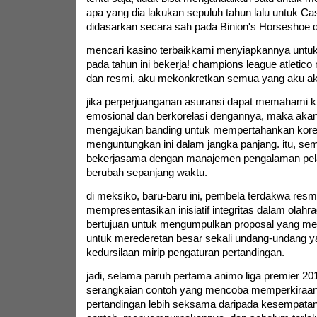
apa yang dia lakukan sepuluh tahun lalu untuk Ca
didasarkan secara sah pada Binion's Horseshoe d
mencari kasino terbaikkami menyiapkannya untu
pada tahun ini bekerja! champions league atletic
dan resmi, aku mekonkretkan semua yang aku ak
jika perperjuanganan asuransi dapat memahami kl
emosional dan berkorelasi dengannya, maka akan
mengajukan banding untuk mempertahankan kore
menguntungkan ini dalam jangka panjang. itu, se
bekerjasama dengan manajemen pengalaman pel
berubah sepanjang waktu.
di meksiko, baru-baru ini, pembela terdakwa resm
mempresentasikan inisiatif integritas dalam olahr
bertujuan untuk mengumpulkan proposal yang me
untuk merederetan besar sekali undang-undang
kedursilaan mirip pengaturan pertandingan.
jadi, selama paruh pertama animo liga premier 20
serangkaian contoh yang mencoba memperkiraan 
pertandingan lebih seksama daripada kesempatan