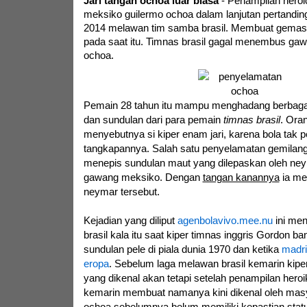
Jari tangan ochoa luar biasa
- Penampilan heroi
meksiko guilermo ochoa dalam lanjutan pertandinga
2014 melawan tim samba brasil. Membuat gemas 
pada saat itu. Timnas brasil gagal menembus gaw
ochoa.
Pemain 28 tahun itu mampu menghadang berbag
dan sundulan dari para pemain
timnas brasil
. Oran
menyebutnya si kiper enam jari, karena bola tak p
tangkapannya. Salah satu penyelamatan gemilang
menepis sundulan maut yang dilepaskan oleh neym
gawang meksiko. Dengan
tangan kanannya
ia me
neymar tersebut.
Kejadian yang diliput
agenbolavivo.mee.nu
ini men
brasil kala itu saat kiper timnas inggris Gordon
sundulan pele di piala dunia 1970 dan ketika
madri
eropa
. Sebelum laga melawan brasil kemarin kip
yang dikenal akan tetapi setelah penampilan hero
kemarin membuat namanya kini dikenal oleh masy
ochoa sebelumnya belum memiliki kepastian statu