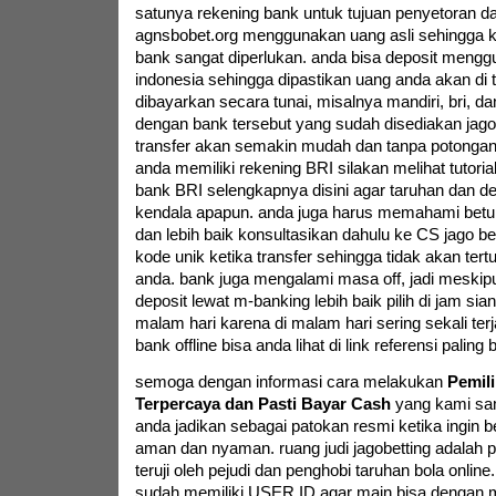
satunya rekening bank untuk tujuan penyetoran da
agnsbobet.org menggunakan uang asli sehingga 
bank sangat diperlukan. anda bisa deposit mengg
indonesia sehingga dipastikan uang anda akan di 
dibayarkan secara tunai, misalnya mandiri, bri, d
dengan bank tersebut yang sudah disediakan jagobe
transfer akan semakin mudah dan tanpa potongan 
anda memiliki rekening BRI silakan melihat tutorial
bank BRI selengkapnya disini agar taruhan dan de
kendala apapun. anda juga harus memahami betul
dan lebih baik konsultasikan dahulu ke CS jago be
kode unik ketika transfer sehingga tidak akan tertu
anda. bank juga mengalami masa off, jadi meski
deposit lewat m-banking lebih baik pilih di jam sia
malam hari karena di malam hari sering sekali terja
bank offline bisa anda lihat di link referensi paling b
semoga dengan informasi cara melakukan
Pemili
Terpercaya dan Pasti Bayar Cash
yang kami sam
anda jadikan sebagai patokan resmi ketika ingin b
aman dan nyaman. ruang judi jagobetting adalah p
teruji oleh pejudi dan penghobi taruhan bola online
sudah memiliki USER ID agar main bisa dengan 