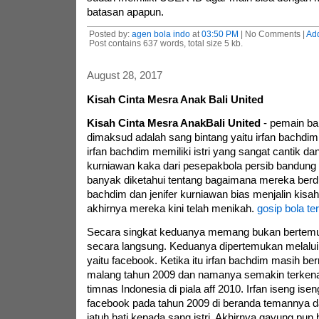
batasan apapun.
Posted by:
agen bola indo
at
03:50 PM
| No Comments |
Ad
Post contains 637 words, total size 5 kb.
August 28, 2017
Kisah Cinta Mesra Anak Bali United
Kisah Cinta Mesra AnakBali United
- pemain bal
dimaksud adalah sang bintang yaitu irfan bachdim. 
irfan bachdim memiliki istri yang sangat cantik dan
kurniawan kaka dari pesepakbola persib bandung
banyak diketahui tentang bagaimana mereka berdu
bachdim dan jenifer kurniawan bias menjalin kisa
akhirnya mereka kini telah menikah.
gosip bola te
Secara singkat keduanya memang bukan bertemu 
secara langsung. Keduanya dipertemukan melalui
yaitu facebook. Ketika itu irfan bachdim masih b
malang tahun 2009 dan namanya semakin terken
timnas Indonesia di piala aff 2010. Irfan iseng iseng
facebook pada tahun 2009 di beranda temannya dan
jatuh hati kepada sang istri. Akhirnya gayung pu