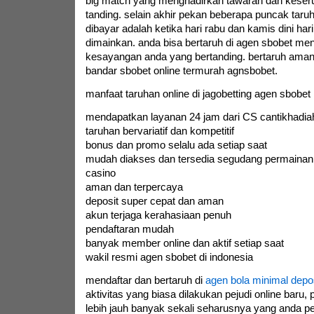
big match yang menghadirkan tawaran dan keseru
tanding. selain akhir pekan beberapa puncak taruh
dibayar adalah ketika hari rabu dan kamis dini har
dimainkan. anda bisa bertaruh di agen sbobet men
kesayangan anda yang bertanding. bertaruh aman 
bandar sbobet online termurah agnsbobet.
manfaat taruhan online di jagobetting agen sbobet 
mendapatkan layanan 24 jam dari CS cantikhadi
taruhan bervariatif dan kompetitif
bonus dan promo selalu ada setiap saat
mudah diakses dan tersedia segudang permainan
casino
aman dan terpercaya
deposit super cepat dan aman
akun terjaga kerahasiaan penuh
pendaftaran mudah
banyak member online dan aktif setiap saat
wakil resmi agen sbobet di indonesia
mendaftar dan bertaruh di
agen bola minimal depos
aktivitas yang biasa dilakukan pejudi online baru, p
lebih jauh banyak sekali seharusnya yang anda p