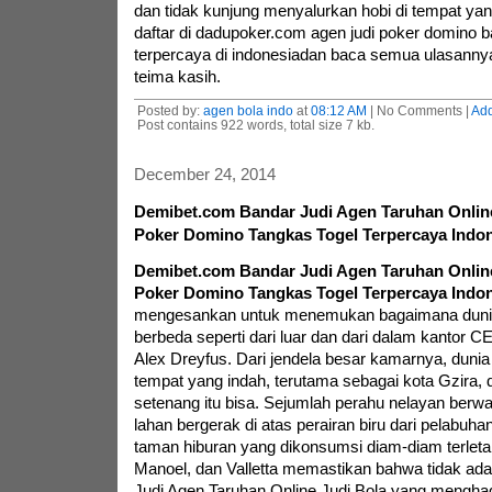
dan tidak kunjung menyalurkan hobi di tempat yan
daftar di dadupoker.com agen judi poker domino b
terpercaya di indonesiadan baca semua ulasanny
teima kasih.
Posted by:
agen bola indo
at
08:12 AM
| No Comments |
Ad
Post contains 922 words, total size 7 kb.
December 24, 2014
Demibet.com Bandar Judi Agen Taruhan Online
Poker Domino Tangkas Togel Terpercaya Indo
Demibet.com Bandar Judi Agen Taruhan Online
Poker Domino Tangkas Togel Terpercaya Indo
mengesankan untuk menemukan bagaimana dunia 
berbeda seperti dari luar dan dari dalam kantor C
Alex Dreyfus. Dari jendela besar kamarnya, dunia
tempat yang indah, terutama sebagai kota Gzira, 
setenang itu bisa. Sejumlah perahu nelayan berwa
lahan bergerak di atas perairan biru dari pelabu
taman hiburan yang dikonsumsi diam-diam terletak
Manoel, dan Valletta memastikan bahwa tidak ad
Judi Agen Taruhan Online Judi Bola yang menghad