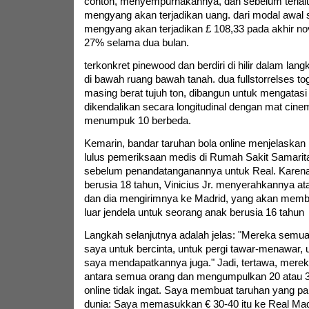
contoh, menyempurnakannya, dan sebelum terlal
mengyang akan terjadikan uang. dari modal awal 
mengyang akan terjadikan £ 108,33 pada akhir n
27% selama dua bulan.
terkonkret pinewood dan berdiri di hilir dalam lan
di bawah ruang bawah tanah. dua fullstorrelses t
masing berat tujuh ton, dibangun untuk mengatas
dikendalikan secara longitudinal dengan mat cin
menumpuk 10 berbeda.
Kemarin, bandar taruhan bola online menjelaskan 
lulus pemeriksaan medis di Rumah Sakit Samaritan
sebelum penandatanganannya untuk Real. Karen
berusia 18 tahun, Vinicius Jr. menyerahkannya 
dan dia mengirimnya ke Madrid, yang akan memb
luar jendela untuk seorang anak berusia 16 tahun
Langkah selanjutnya adalah jelas: "Mereka semu
saya untuk bercinta, untuk pergi tawar-menawar, 
saya mendapatkannya juga." Jadi, tertawa, mere
antara semua orang dan mengumpulkan 20 atau 30
online tidak ingat. Saya membuat taruhan yang p
dunia: Saya memasukkan € 30-40 itu ke Real M