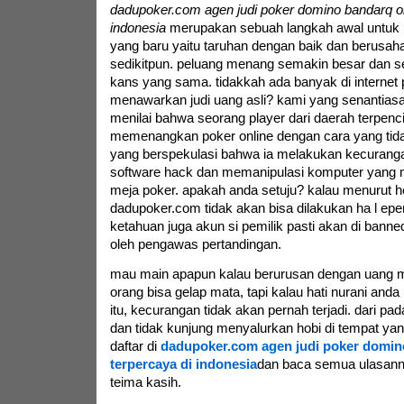
dadupoker.com agen judi poker domino bandarq on
indonesia
merupakan sebuah langkah awal untuk
yang baru yaitu taruhan dengan baik dan berusaha
sedikitpun. peluang menang semakin besar dan se
kans yang sama. tidakkah ada banyak di internet 
menawarkan judi uang asli? kami yang senantias
menilai bahwa seorang player dari daerah terpencil
memenangkan poker online dengan cara yang tida
yang berspekulasi bahwa ia melakukan kecurang
software hack dan memanipulasi komputer yang 
meja poker. apakah anda setuju? kalau menurut h
dadupoker.com tidak akan bisa dilakukan ha l eperti
ketahuan juga akun si pemilik pasti akan di banned
oleh pengawas pertandingan.
mau main apapun kalau berurusan dengan uan
orang bisa gelap mata, tapi kalau hati nurani anda
itu, kecurangan tidak akan pernah terjadi. dari pad
dan tidak kunjung menyalurkan hobi di tempat yan
daftar di
dadupoker.com agen judi poker domin
terpercaya di indonesia
dan baca semua ulasann
teima kasih.