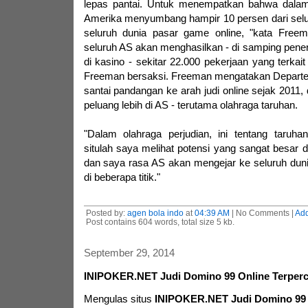
lepas pantai. Untuk menempatkan bahwa dalam k
Amerika menyumbang hampir 10 persen dari selu
seluruh dunia pasar game online, "kata Freema
seluruh AS akan menghasilkan - di samping pener
di kasino - sekitar 22.000 pekerjaan yang terkait 
Freeman bersaksi. Freeman mengatakan Depart
santai pandangan ke arah judi online sejak 2011
peluang lebih di AS - terutama olahraga taruhan.
"Dalam olahraga perjudian, ini tentang taruha
situlah saya melihat potensi yang sangat besar d
dan saya rasa AS akan mengejar ke seluruh du
di beberapa titik."
Posted by:
agen bola indo
at
04:39 AM
| No Comments |
Ad
Post contains 604 words, total size 5 kb.
September 29, 2014
INIPOKER.NET Judi Domino 99 Online Terperc
Mengulas situs
INIPOKER.NET Judi Domino 99 