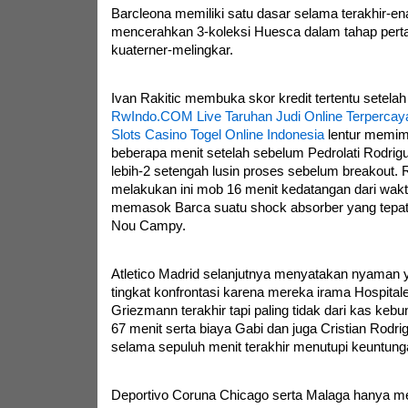
Barcleona memiliki satu dasar selama terakhir-en
mencerahkan 3-koleksi Huesca dalam tahap pert
kuaterner-melingkar.
Ivan Rakitic membuka skor kredit tertentu setelah 
RwIndo.COM Live Taruhan Judi Online Terpercaya
Slots Casino Togel Online Indonesia
lentur memim
beberapa menit setelah sebelum Pedrolati Rodrig
lebih-2 setengah lusin proses sebelum breakout. 
melakukan ini mob 16 menit kedatangan dari waktu
memasok Barca suatu shock absorber yang tepat
Nou Campy.
Atletico Madrid selanjutnya menyatakan nyaman 
tingkat konfrontasi karena mereka irama Hospitale
Griezmann terakhir tapi paling tidak dari kas kebu
67 menit serta biaya Gabi dan juga Cristian Rodr
selama sepuluh menit terakhir menutupi keuntunga
Deportivo Coruna Chicago serta Malaga hanya me