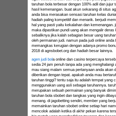
taruhan bola terbesar dengan 100% adil dan jujur 
hasil kemenangan. buat akun sekarang di situs a
anda bisa merasakan sensasi taruhan kelas duni
hadiah paling kompetitif dan menarik. berjudi m
hal yang pasti yaitu kekalahan dan kemenangan. 
maka dipastikan pundi uang akan mengalir deras
sebaliknya jika kalah sebagian besar uang taruh
oleh permainan judi. namun pada judi online anda b
memangkas kerugian dengan adanya promo bonus 
2018 di agnsbobet.org dan hadiah besar lainnya.
agen judi bol
a online dan casino terpercaya terseb
sedia 24 jam penuh tanpa ada yang menghalangi 
mau siang malam semua pertanyaan anda akan di
diberikan dengan tepat. apakah anda mau bertaru
taruhan tinggi? tentu saja itu adalah tempat yang
menggunakan uang asli sebagai taruhannya. taruh
merupakan sebuah permainan yang banyak dimina
taruhan bola sbobet dan tangkas yang ingin dibaya
menang. di jagobetting sendiri, member yang berju
memainkan taruhan sbobet online setiap hari nam
mencolok adalah ketika di akhir pekan karena ters