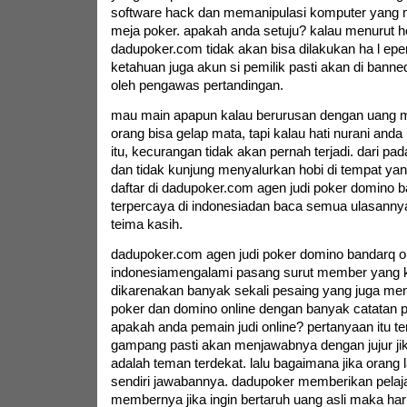
software hack dan memanipulasi komputer yang 
meja poker. apakah anda setuju? kalau menurut h
dadupoker.com tidak akan bisa dilakukan ha l eperti
ketahuan juga akun si pemilik pasti akan di banned
oleh pengawas pertandingan.
mau main apapun kalau berurusan dengan uan
orang bisa gelap mata, tapi kalau hati nurani anda
itu, kecurangan tidak akan pernah terjadi. dari pad
dan tidak kunjung menyalurkan hobi di tempat yan
daftar di dadupoker.com agen judi poker domino b
terpercaya di indonesiadan baca semua ulasanny
teima kasih.
dadupoker.com agen judi poker domino bandarq on
indonesiamengalami pasang surut member yang k
dikarenakan banyak sekali pesaing yang juga men
poker dan domino online dengan banyak catatan 
apakah anda pemain judi online? pertanyaan itu t
gampang pasti akan menjawabnya dengan jujur j
adalah teman terdekat. lalu bagaimana jika orang l
sendiri jawabannya. dadupoker memberikan pelaj
membernya jika ingin bertaruh uang asli maka ha