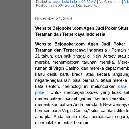
Posted by:
agen bola indo
at
06:25 AM
| No Comments |
Ad
Post contains 564 words, total size 5 kb.
November 24, 2014
Website Bejopoker.com Agen Judi Poker Situs
Teraman dan Terpercaya Indonesia
Website Bejopoker.com Agen Judi Poker 
Teraman dan Terpercaya Indonesia
| Pemain h
21 tahun, dan baik tinggal di New Jersey atau
mereka menempatkan taruhan mereka. Mere
rumah di Virgin Casino, dan mereka dapat memb
kartu debit, kartu kredit, atau secara langsu
negara-negara lain bisa bermain, tetapi mereka 
kata Fenton. "Teknologi ini meluncurkan
cara
poker
." Untuk mencegah akses yang tidak sah,
menempatkan ponsel gamer 'secara berkala. "J
menentukan bahwa Anda berada di New Jersey, A
bermain pada Virgin Casino," situs catatan. Jika te
atau jika Anda terlalu dekat perbatasan negar
diperbolehkan untuk bermain.