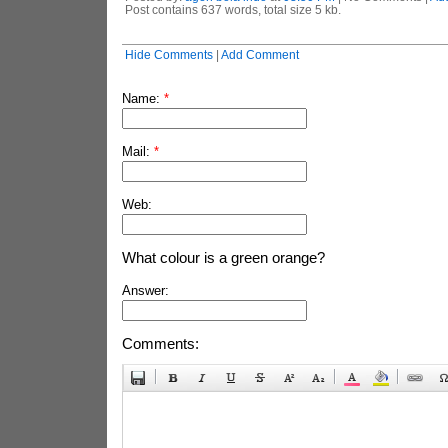
Post contains 637 words, total size 5 kb.
Hide Comments
|
Add Comment
Name:
*
Mail:
*
Web:
What colour is a green orange?
Answer:
Comments: